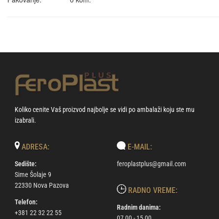
Koliko cenite Vaš proizvod najbolje se vidi po ambalaži koju ste mu
izabrali.
ADRESA:
E-MAIL:
Sedište:
feroplastplus@gmail.com
Sime Šolaje 9
22330 Nova Pazova
RADNO VREME:
Telefon:
Radnim danima:
+381 22 32 22 55
07,00 - 15,00