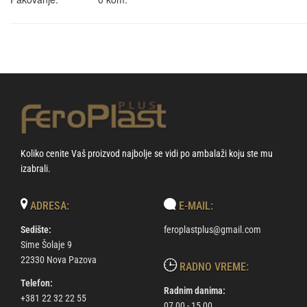
Koliko cenite Vaš proizvod najbolje se vidi po ambalaži koju ste mu
izabrali.
ADRESA:
E-MAIL:
Sedište:
feroplastplus@gmail.com
Sime Šolaje 9
22330 Nova Pazova
RADNO VREME:
Telefon:
Radnim danima:
+381 22 32 22 55
07,00 - 15,00