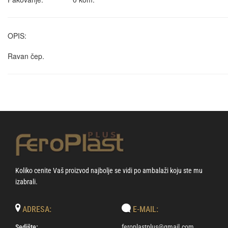
OPIS:
Ravan čep.
Koliko cenite Vaš proizvod najbolje se vidi po ambalaži koju ste mu
izabrali.
ADRESA:
E-MAIL:
Sedište:
feroplastplus@gmail.com