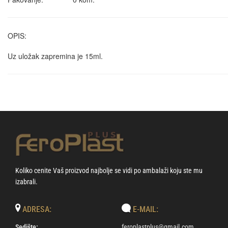
OPIS:
Uz uložak zapremina je 15ml.
Koliko cenite Vaš proizvod najbolje se vidi po ambalaži koju ste mu
izabrali.
ADRESA:
E-MAIL:
Sedište:
feroplastplus@gmail.com