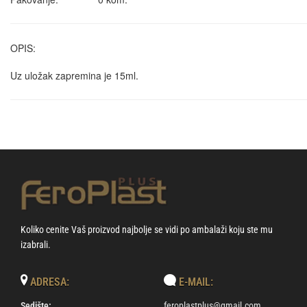
OPIS:
Uz uložak zapremina je 15ml.
Koliko cenite Vaš proizvod najbolje se vidi po ambalaži koju ste mu
izabrali.
ADRESA:
E-MAIL:
Sedište:
feroplastplus@gmail.com